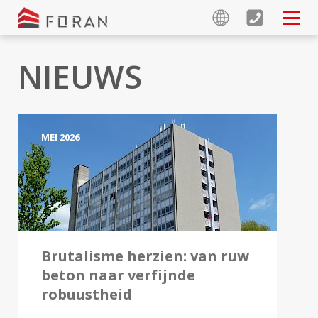
Ga naar inhoud
NIEUWS
MEI 2026
Brutalisme herzien: van ruw
beton naar verfijnde
robuustheid