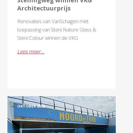
Stellingweg winnen VKG
Architectuurprijs
Renovaties van VanSchagen met
toepassing van Steni Nature Glass &
Steni Colour winnen de VKG
Architectuurprijs op de Jaarbeurs in
Lees meer…
Utrecht.
OKTOBER 2025