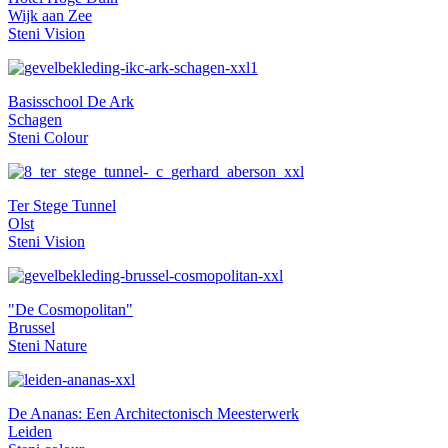
Wijk aan Zee
Steni Vision
Basisschool De Ark
Schagen
Steni Colour
Ter Stege Tunnel
Olst
Steni Vision
"De Cosmopolitan"
Brussel
Steni Nature
De Ananas: Een Architectonisch Meesterwerk
Leiden