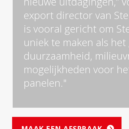
nieuwe uitdagingen,” v
export director van Ste
is vooral gericht om St
uniek te maken als het
duurzaamheid, milieuvr
mogelijkheden voor he
panelen."
MAAK EEN AFSPRAAK