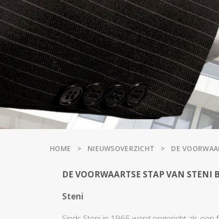
HOME
NIEUWSOVERZICHT
DE VOORWAAR
DE VOORWAARTSE STAP VAN STENI 
Steni
Sinds Steni in 1965 werd opgericht als een fa