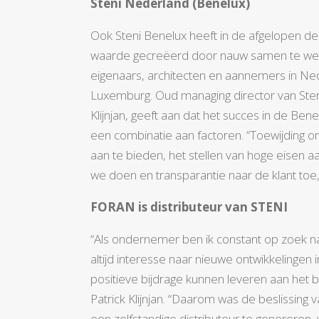
Steni Nederland (Benelux)
Ook Steni Benelux heeft in de afgelopen d
waarde gecreëerd door nauw samen te wer
eigenaars, architecten en aannemers in Ned
Luxemburg. Oud managing director van Sten
Klijnjan, geeft aan dat het succes in de Ben
een combinatie aan factoren. “Toewijding 
aan te bieden, het stellen van hoge eisen aan
we doen en transparantie naar de klant toe,” 
FORAN is distributeur van STENI
“Als ondernemer ben ik constant op zoek n
altijd interesse naar nieuwe ontwikkelingen 
positieve bijdrage kunnen leveren aan het be
Patrick Klijnjan. “Daarom was de beslissing 
een zelfstandige distributeur te genereren, 