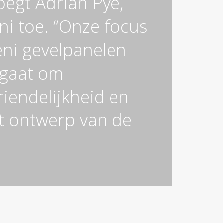
oegt Adrian Pye,
ni toe. “Onze focus
eni gevelpanelen
 gaat om
iendelijkheid en
t ontwerp van de