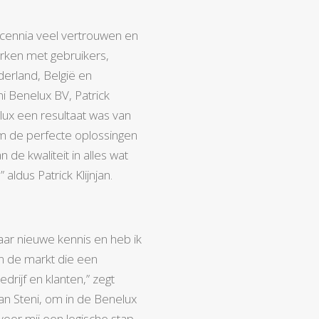
ecennia veel vertrouwen en
ken met gebruikers,
erland, België en
i Benelux BV, Patrick
elux een resultaat was van
om de perfecte oplossingen
 de kwaliteit in alles wat
aldus Patrick Klijnjan.
aar nieuwe kennis en heb ik
in de markt die een
drijf en klanten,” zegt
van Steni, om in de Benelux
voor mij een logische stap