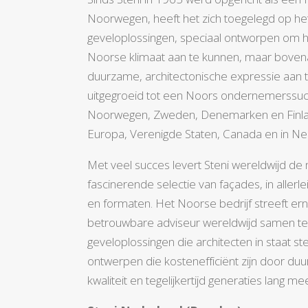
Noorwegen, heeft het zich toegelegd op he
geveloplossingen, speciaal ontworpen om h
Noorse klimaat aan te kunnen, maar boven
duurzame, architectonische expressie aan te
uitgegroeid tot een Noors ondernemerssucc
Noorwegen, Zweden, Denemarken en Finland
Europa, Verenigde Staten, Canada en in Ne
Met veel succes levert Steni wereldwijd de
fascinerende selectie van façades, in allerl
en formaten. Het Noorse bedrijf streeft er
betrouwbare adviseur wereldwijd samen t
geveloplossingen die architecten in staat 
ontwerpen die kostenefficiënt zijn door du
kwaliteit en tegelijkertijd generaties lang m