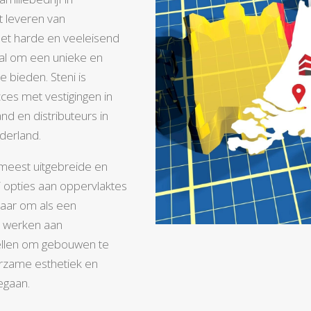
t leveren van
et harde en veeleisend
al om een unieke en
 bieden. Steni is
es met vestigingen in
 en distributeurs in
derland.
 meest uitgebreide en
ei opties aan oppervlaktes
naar om als een
e werken aan
stellen om gebouwen te
urzame esthetiek en
eegaan.