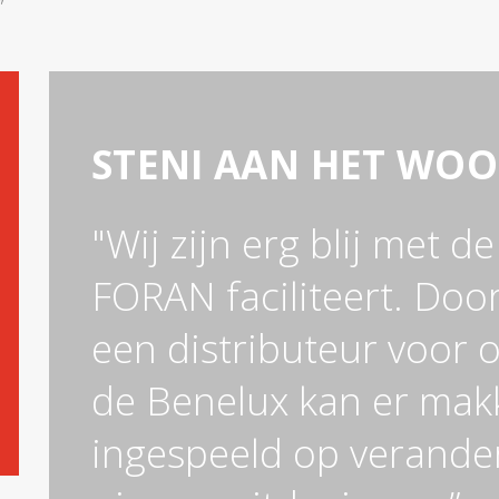
”
STENI AAN HET WO
"Wij zijn erg blij met d
FORAN faciliteert. Doo
een distributeur voor 
de Benelux kan er mak
ingespeeld op verander